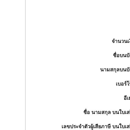
จำนวนเง
ชื่อบนบั
นามสกุลบนบั
เบอร์โ
อี
ชื่อ นามสกุล บนใบเสร
เลขประจำตัวผู้เสียภาษี บนใบเสร