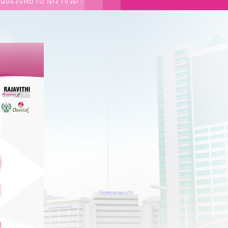
าลราชวิถี สามารถลดหย่อนภาษีได้ 2 เท่า ปี พ.ศ. 2569