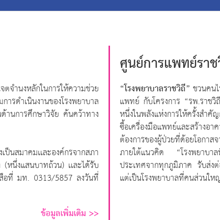
ศูนย์การแพทย์ราชว
“โรงพยาบาลราชวิถี”
ยมีเจตจำนงหลักในการให้ความช่วย
ชวนคนไทย
จกรรมการดำเนินงานของโรงพยาบาล
แพทย์ กับโครงการ “รพ.ราชวิถี
นด้านการศึกษาวิจัย ค้นคว้าทาง
หนึ่งในพลังแห่งการให้ครั้งสำค
ซื้อเครื่องมือแพทย์และสร้างอา
ต้องการของผู้ป่วยที่ด้อยโอกาสจ
ั้งเป็นสมาคมเเละองค์กรจากสภา
ภายใต้แนวคิด “โรงพยาบาลที่อ
 (หนึ่งแสนบาทถ้วน) เเละได้รับ
ประเทศจากทุกภูมิภาค รับส่งต
งสือที่ มท. 0313/5857 ลงวันที่
แต่เป็นโรงพยาบาลที่คนส่วนใหญ่
ข้อมูลเพิ่มเติม >>