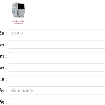
ิน :
ตร :
ตร :
ทร :
เมล :
็จ :
็จ :